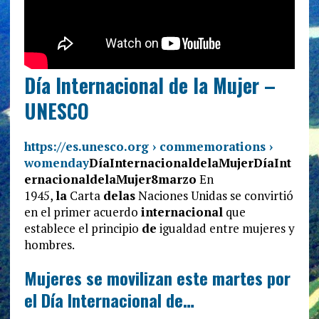
Día Internacional de la Mujer –
UNESCO
https://es.unesco.org › commemorations ›
womenday
Día
Internacional
de
la
Mujer
Día
Int
ernacional
de
la
Mujer
8
marzo
En
1945,
la
Carta
de
las
Naciones Unidas se convirtió
en el primer acuerdo
internacional
que
establece el principio
de
igualdad entre mujeres y
hombres.
Mujeres se movilizan este martes por
el Día Internacional de…