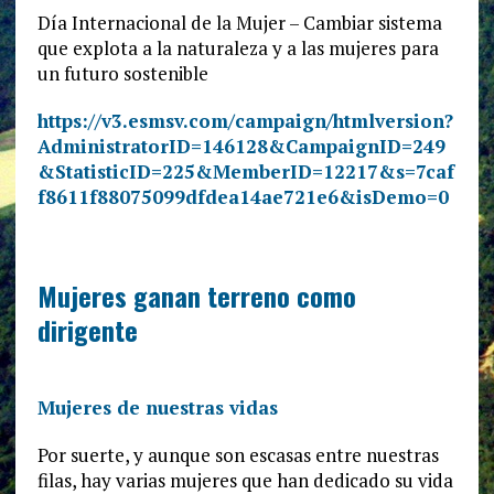
Día Internacional de la Mujer – Cambiar sistema
que explota a la naturaleza y a las mujeres para
un futuro sostenible
https://v3.esmsv.com/campaign/htmlversion?
AdministratorID=146128&CampaignID=249
&StatisticID=225&MemberID=12217&s=7caf
f8611f88075099dfdea14ae721e6&isDemo=0
Mujeres ganan terreno como
dirigente
Mujeres de nuestras vidas
Por suerte, y aunque son escasas entre nuestras
filas, hay varias mujeres que han dedicado su vida