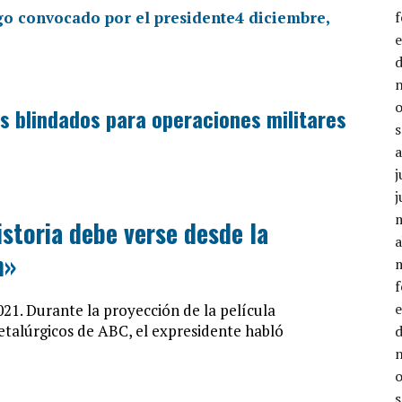
go convocado por el presidente
4 diciembre,
s blindados para operaciones militares
j
j
istoria debe verse desde la
a
n»
1. Durante la proyección de la película
etalúrgicos de ABC, el expresidente habló