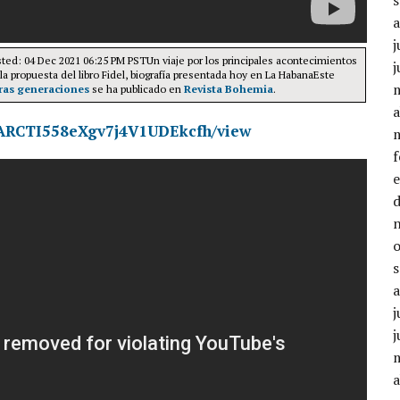
j
ted: 04 Dec 2021 06:25 PM PSTUn viaje por los principales acontecimientos
j
la propuesta del libro Fidel, biografía presentada hoy en La HabanaEste
uras generaciones
se ha publicado en
Revista Bohemia
.
a
ntARCTI558eXgv7j4V1UDEkcfh/view
j
j
a