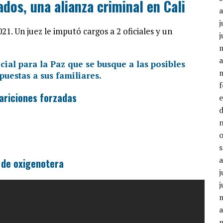
ados, una alianza criminal en Cali
j
. Un juez le imputó cargos a 2 oficiales y un
j
a
pariciones forzadas
o de oxigenotera
j
j
a