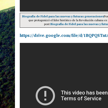
Biografía de Fidel para las nuevas y futuras generaciones
Pos
que protagonizó el líder histórico de la Revolución cubana es 
post
Biografía de Fidel para las nuevas y fut
https://drive.google.com/file/d/1BQPQST