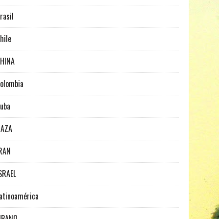
rasil
hile
HINA
olombia
uba
GAZA
RAN
SRAEL
atinoamérica
IBANO