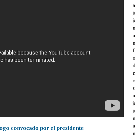
j
j
a
j
j
a