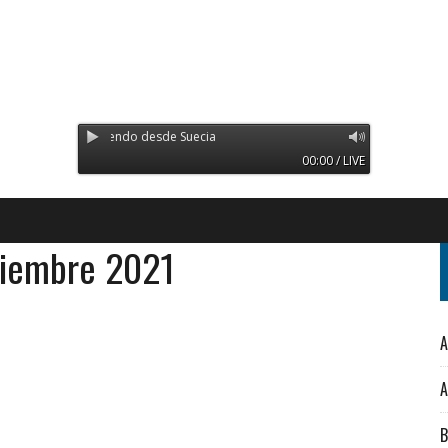
oco - Transmitiendo desde Suecia
00:00 / LIVE
ciembre 2021
A
A
B