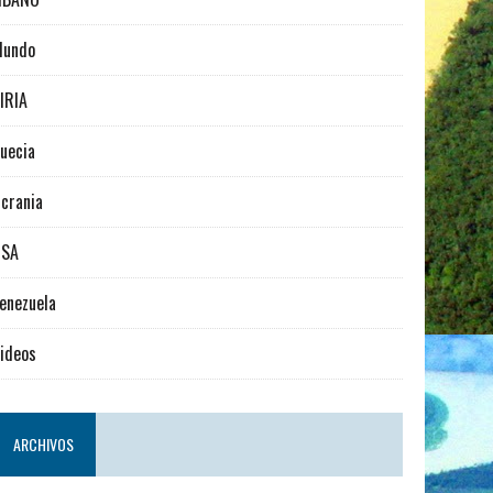
Mundo
IRIA
uecia
crania
USA
enezuela
ideos
ARCHIVOS