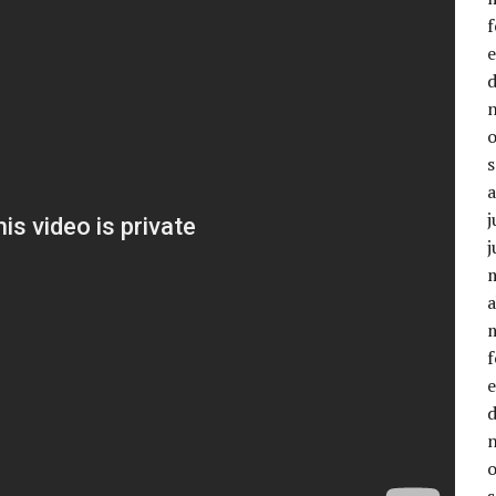
j
j
a