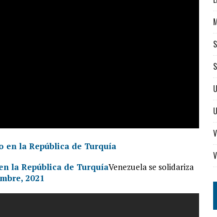
S
S
U
V
V
en la República de Turquía
Venezuela se solidariza
embre, 2021