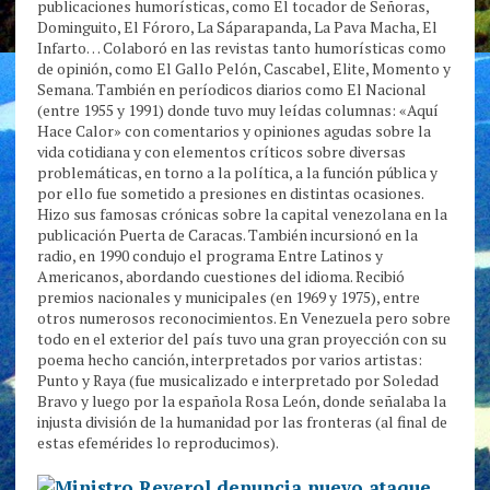
publicaciones humorísticas, como El tocador de Señoras,
Dominguito, El Fóroro, La Sáparapanda, La Pava Macha, El
Infarto… Colaboró en las revistas tanto humorísticas como
de opinión, como El Gallo Pelón, Cascabel, Elite, Momento y
Semana. También en períodicos diarios como El Nacional
(entre 1955 y 1991) donde tuvo muy leídas columnas: «Aquí
Hace Calor» con comentarios y opiniones agudas sobre la
vida cotidiana y con elementos críticos sobre diversas
problemáticas, en torno a la política, a la función pública y
por ello fue sometido a presiones en distintas ocasiones.
Hizo sus famosas crónicas sobre la capital venezolana en la
publicación Puerta de Caracas. También incursionó en la
radio, en 1990 condujo el programa Entre Latinos y
Americanos, abordando cuestiones del idioma. Recibió
premios nacionales y municipales (en 1969 y 1975), entre
otros numerosos reconocimientos. En Venezuela pero sobre
todo en el exterior del país tuvo una gran proyección con su
poema hecho canción, interpretados por varios artistas:
Punto y Raya (fue musicalizado e interpretado por Soledad
Bravo y luego por la española Rosa León, donde señalaba la
injusta división de la humanidad por las fronteras (al final de
estas efemérides lo reproducimos).