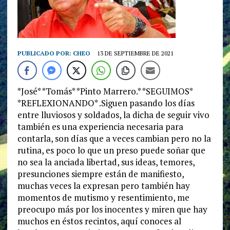
PUBLICADO POR:
CHEO
13 DE SEPTIEMBRE DE 2021
*José* *Tomás* *Pinto Marrero.* *SEGUIMOS* *REFLEXIONANDO* .Siguen pasando los días entre lluviosos y soldados, la dicha de seguir vivo también es una experiencia necesaria para contarla, son días que a veces cambian pero no la rutina, es poco lo que un preso puede soñar que no sea la anciada libertad, sus ideas, temores, presunciones siempre están de manifiesto, muchas veces la expresan pero también hay momentos de mutismo y resentimiento, me preocupo más por los inocentes y miren que hay muchos en éstos recintos, aquí conoces al hombre y sus sentimientos y su profundo odio hacía un sistema injusto, estar preso constituye un negocio millonario para policías, jueces y fiscales del ministerio público, no sé si con mi secuestro se hizo bien o mal para los que montaron esa trama contra mi, pero lo cierto es que ha servido para hacer una radiografía de como está el sistema de Justicia en nuestro país, el Presidente constitucional de la República Bolivariana de Venezuela Nicolás Maduro ordenó una comisión presidencial con el objetivo de hacer una reforma en el sistema de Justicia en el país, tarea nada fácil para el camarada Diosdado Cabello quien debe enfrentarse a una verdadera mafia enquistada desde la IV República, creo que ya debe tener un informe detallado de todo lo que acontece en la administración de Justicia cáncer que requiere de una auténtica operación quirúrgica dónde deben caer todo aquél que distorsionó el contenido de nuestra carta magna, en verdad que la tarea que han desarrollado los Diputados y diputadas de está comisión en su primera etapa buscá descongestionar los centros de reclusión como depósito de seres humano, pero le da un golpe tremendo a la estructura financiera que ha Estado a su alrededor, lógico que habrá enfrentamiento entre el poder legislativo y el poder judicial y lo he visto en eso que han llamado plan cayapa que en primera instancia vino visiado y hoy estos compañeros Diputados y diputadas le han puesto orden, 60 días es muy poco para atacar a ese monstruo por ser un problema estructural y así lo entiendo, distintos entes del ejecutivo, ministros, gobernadores y otros personajes hablando en nombre del Presidente influyen en jueces y fiscales para producir sentencias que dejan en entre dicho la administración de Justicia. He vivido gracias al celestial lo que ha sido la prisión en los gobiernos adecos-copeyanos y tengo la desdicha de conocer nuestra administración de Justicia por ello puedo hacer comparaciones para poder entender el momento político que vivimos y si lo hacemos desde las perspectivas revolucionarias, crítica y descarnada podremos lograr avances en la concepción de un enfoque distinto en lo que se refiere a la administración de Justicia, y es necesario comenzar desde los mismos cuerpos policiales que en el fondo viven un proceso de descomposición que no ha parado en el tiempo, necesario es decir que ellos actúan por dirección ejecutiva del ministro de relaciones interiores y Justicia pero de igual manera direccionados por los factores de poder que están a su alrededor pero éste entramado también está direccionado por el ministerio público dónde existen muchas fiscales que también han jugado a destruir la autonomía de la administración de Justicia encontrándonos hoy con fiscales que deciden por encima de los propios jueces con poder inclusive para revertir las decisiones autónomos de jueces que todavía no han caído en las redes de corrupción, puedo tomar distintos casos para demostrar con elementos de convicción lo que hoy afirmo, pero lo más emblemático y vívido en carne propia tiene que ver con mi caso y como se fabrica un falso positivo muy mal elaborado por la desesperación de buscar desaparecerme en primer lugar hecho que fué impedido por la cantidad de compañeros que habían en mi recidencia ya que para ese día tenía pautada una reunión de la dirección Nacional del Partido, mucho antes ya había estado en la sede de la PTJ o CICPC como cambio de nombre pero no de estructura represiva por requerimiento del propio Ministro Reverol con quién conversé por teléfono e hice valer mi inmunidad parlamentaria, sin embargo asistí a ese recinto policial en calidad de supuesto testigo de un hecho que desconocía totalmente, buscaban que incriminara a compañeros de lucha que siempre han estado conmigo en las buenas y en las malas, camaradas de lucha que nunca en la vida han traicionado lo que se convirtió en nuestro estilo de vida, ser un vulgar delator cómo desde el ministerio público han hecho con distintos opositores que en fiesta pública lo someten al escarnio público buscaban en mi para supuestamente absolverme de cualquier responsabilidad en un hecho que nunca sucedió, en esa oportunidad no pudieron responsabilizarme de nada y no le quedó otra alternativa que dejarme en libertad, sin embargo, los funcionarios actuantes en éste hecho se comunicaban directamente con Reverol quién daba las instrucciones por encima del mismísimo director del CICPC con quién también conversé por teléfono a fin de que impidiera cualquier acción contra mi integridad física, sin embargo como reza en el expediente buscaron cómo el supuesto testigo estrella me incriminara, sin embargo en el propio expediente y en las cinco declaraciones que le indujeron al testigo estrella no aparece mi responsabilidad en esos supuestos hechos, solo es la interpretación del Fiscal muy mal elaborada por cierto, sin embargo entre jueza, fiscales y funcionarios policiales entre gallos y medía noche, un día Domingo producen una orden de allanamiento y detención en mi lugar de recidencia, más de 50 funcionarios rodearon mi casa con disparos al aire para provocar un enfrentamiento ficticio y justificar una muerte que no lograron, hice valer mi inmunidad parlamentaria pero caso omiso hicieron los funcionarios y destrozaron la entrada de mi recidencia sin la presencia de ningún funcionario del ministerio público y con dos supuestos testigos que pasaban por el lugar para justificar su acción vandalica, saquearon totalmente la casa, se robaron todos los objetos de valor que tenía y que representaba nuestro patrimonio como partido, 25.000 $ que teníamos producto de todas las actividades financieras que realizamos y muy bien justificadas en nuestros registros de ingresos y egresos, 30.000.000Bs para el pago de personal y otras actividades políticas planeadas, cauchos nuevos para el camión, relojes y prendas personales, hasta bebidas que se encontraban en el pequeño bar pero que servían hasta de adornos, zapatos y hasta destrozaron una radio comercial, privada que operaba en el lugar, fui agredido salvajemente a pesar del mal estado en que me encontraba provocándome un infarto que hoy me mantiene en un permanente tratamiento, provocar la muerte era su objetivo pero no lo lograron, esposado, torturado e infartado fuí encarcelado sin conocer las causas del mismo, sostuve un enfrentamiento verbal con un tal comisario Díaz Rafael placa No 27.039 supuesto responsable de estos hechos quien se escudaba en una orden del Ex Ministro Reverol, quien inició la agresión con el destrozo de la entrada o la reja que protegía la casa fué un supuesto inpector identificado como Víctor Páez quién hoy está designado cómo custodia en el lugar dónde me encuentro detenido con actitudes provocativas contra familiares y compañeros que me visitan, campaña de descredito buscando un enfrentamiento, sin embargo pacientemente asumo mi postura como revolucionario y el respeto que merece mi investidura, estoy consciente que todos ellos pagarán este adefecio por ser comparticipe de un hecho criminal.He sabido manejar con mucha paciencia todas las injusticias que he vivido ya que no es solo mía, también he conocido casos iguales que se han convertido en un patrón de comportamiento, estos mismos funcionarios han aplicado la tortura que pensé había desaparecido en revolución, la triste realidad es que todavía se práctica para buscar confesiones, también la conozco de camaradas que fueron torturados para buscar incriminarme, tampoco lo lograron pero lo más reprochable es ordenar detenciones a compañeros cuyo único delito es ser militante revolucionario Tupamaro, esto es lo que se desprende de un burdo expediente amañado como falso positivo, emiten orden de captura para solicitar a un grueso de compañeros y justificar un asesinato porqué en el propio expediente no existe ningún elemento de culpabilidad hacía ellos, sólo el cuento mal elaborado de un testigo estrella que puede ser desmontado fácilmente pero el objetivo real era como justificar quitarnos el partido y entregarlo como franquicia, no tienen ningún argumento para mantenerme secuestrado, tengo todas las herramientas para demostrar y desmontar todo este adefecio jurídico y ellos lo saben, es por ello que han presionado a jueces y fiscales para hacerlos complices de este montaje, sin embargo todavía creo en que se impondrá la Justicia y éstos seres pagarán por todos los horrores cometidos, no es la Justicia divina, es la Justicia de los pueblos la que se impondrá y de ello estoy totalmente convencido, no podrá haber impunidad con quiénes han jugado con la vida de seres humanos.La cárcel también te ayuda en momentos de reflexión, que hemos hecho y que nos falta por hacer, en mi vida que no ha sido privada por cierto he mantenido mi firmeza, honestidad, humildad cultivada en el arte del estudio y el trabajo, nunca he aceptado la humillación ni contra mi, ni a ningún ser humano y siempre me lleno de indignación cuándo veo en el sitio dónde estoy recluido las injusticias cometidas por algunos funcionarios que juegan con la dignidad del preso, en mi siempre contarán con una voz de protesta y disposición de lucha.Mi descontento en como se viene administrando la Justicia en el país requiere hacer un alto y reflexión profunda para hacer los cambios que se requiere con urgencia, nunca un funcionario de tercera categoría puede marcar las pautas en un recinto penitenciario y lo que he venido observando es como inclu