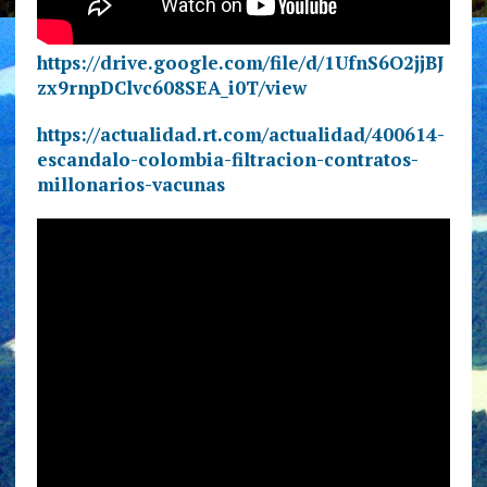
https://drive.google.com/file/d/1UfnS6O2jjBJ
zx9rnpDClvc608SEA_i0T/view
https://actualidad.rt.com/actualidad/400614-
escandalo-colombia-filtracion-contratos-
millonarios-vacunas