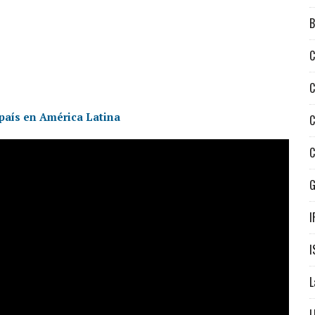
B
C
C
 país en América Latina
C
C
I
I
L
L