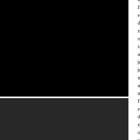
j
j
a