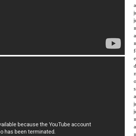
j
j
a
j
j
a