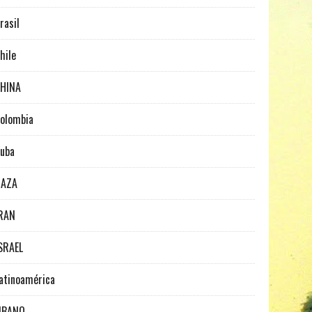
rasil
hile
HINA
olombia
uba
GAZA
RAN
SRAEL
atinoamérica
IBANO