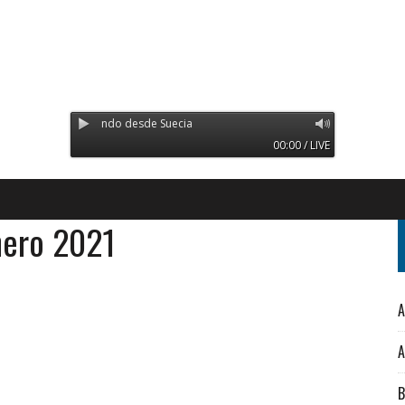
co - Transmitiendo desde Suecia
00:00 / LIVE
nero 2021
A
A
B