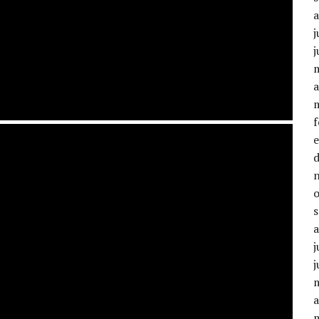
j
j
a
j
j
a