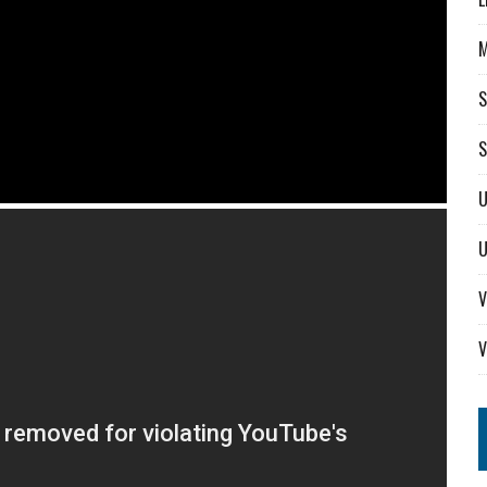
S
S
U
V
V