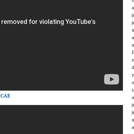
j
j
a
aCAE
j
j
a