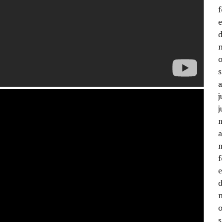
j
j
a