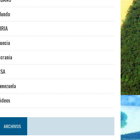
Mundo
IRIA
uecia
crania
USA
enezuela
ideos
ARCHIVOS