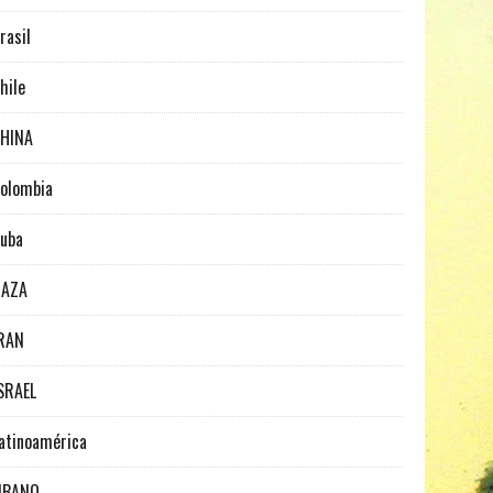
rasil
hile
HINA
olombia
uba
GAZA
RAN
SRAEL
atinoamérica
IBANO