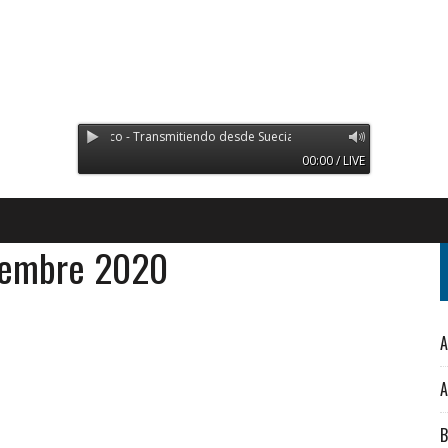
Radio Orinoco - Transmitiendo desde Suecia
00:00 / LIVE
ciembre 2020
A
A
B