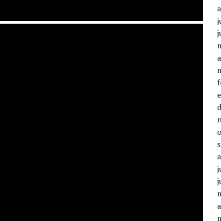
j
j
a
j
j
a