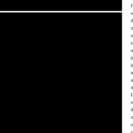
j
j
a