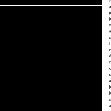
j
j
a
j
j
a