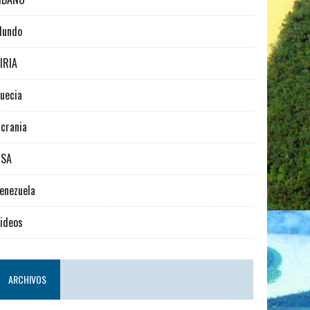
Mundo
IRIA
uecia
crania
USA
enezuela
ideos
ARCHIVOS