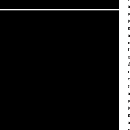
j
j
a
j
j
a