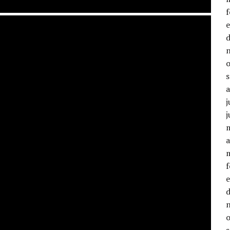
j
j
a