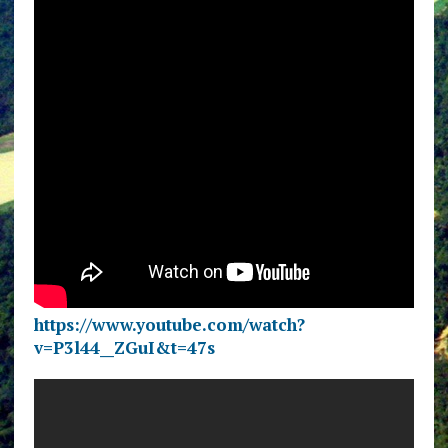
https://www.youtube.com/watch?
v=P3l44__ZGuI&t=47s