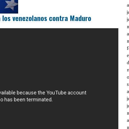
j
a los venezolanos contra Maduro
j
a
j
j
a