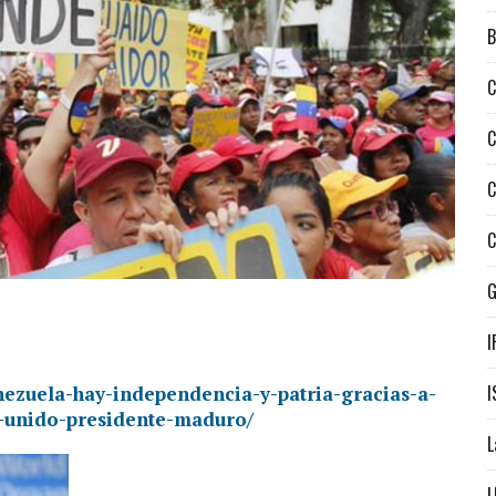
B
C
C
C
C
I
I
nezuela-hay-independencia-y-patria-gracias-a-
e-unido-presidente-maduro/
L
L