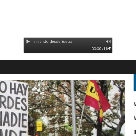
Orinoco - Transmitiendo desde Suecia
00:00 / LIVE
A
A
B