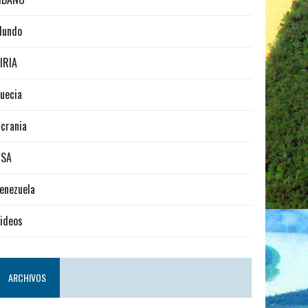
Mundo
IRIA
uecia
crania
USA
enezuela
ideos
ARCHIVOS