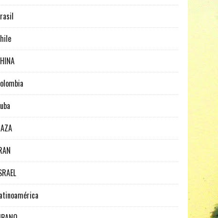
rasil
hile
HINA
olombia
uba
GAZA
RAN
SRAEL
atinoamérica
IBANO