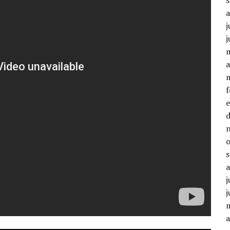
j
j
a
j
j
a