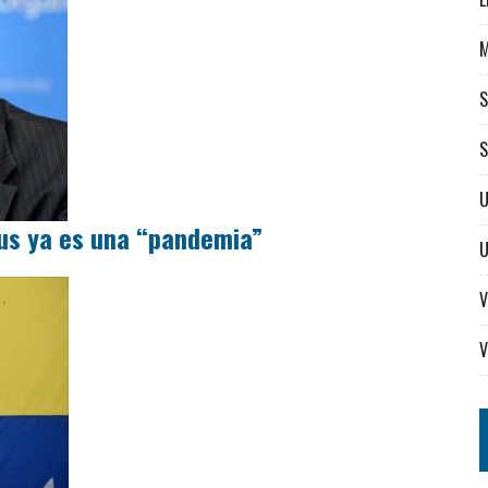
S
S
U
rus ya es una “pandemia”
V
V