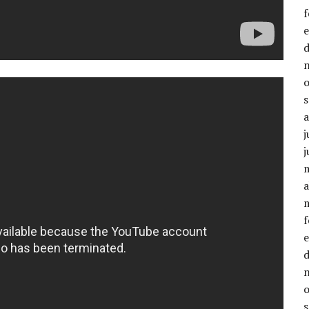
j
j
a