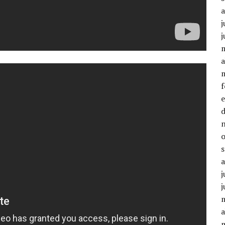
j
j
a
j
j
a