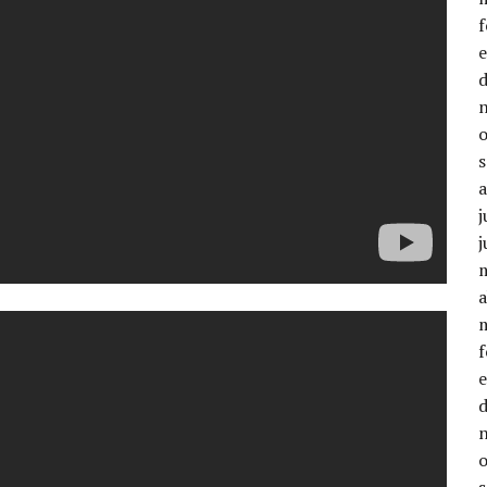
j
j
a