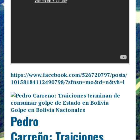
https://www.facebook.com/526720797/posts/
10158184112490798/?sfnsn=mo&d=n&vh=i
Golpe en Bolivia
Nacionales
Pedro
Carreño: Traiciones