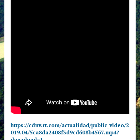
https://cdnv.rt.com/actualidad/public_video/2
019.04/5ca8da2408f3d9cd608b4567.mp4?
download=1