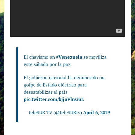
El chavismo en
#Venezuela
se moviliza
este sábado por la paz
El gobierno nacional ha denunciado un
golpe de Estado eléctrico para
desestabilizar al país
pic.twitter.com/kjjaVlnGuL
— teleSUR TV (@teleSURtv)
April 6, 2019