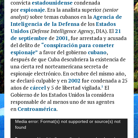
convicta
estadounidense
condenada
por
espionaje
. Era la analista superior
(senior
analyst)
sobre temas cubanos en la
Agencia de
Inteligencia de la Defensa
de los
Estados
Unidos
(
Defense Intelligence Agency
, DIA). El
21
de septiembre
de
2001
, fue arrestada y acusada
del delito de
“conspiración para cometer
espionaje”
a favor del gobierno
cubano
,
después de que Cuba descubriera la existencia de
una cierta red norteamericana secreta de
espionaje electrónico. En octubre del mismo año,
se declaró culpable y en
2002
fue condenada a 25
años de
cárcel
y 5 de libertad vigilada.
​ El
1
Gobierno de los Estados Unidos la considera
responsable de al menos uno de sus agentes
en
Centroamérica
.
Reproductor
Media error: Format(s) not supported or source(s) not
found
de
video