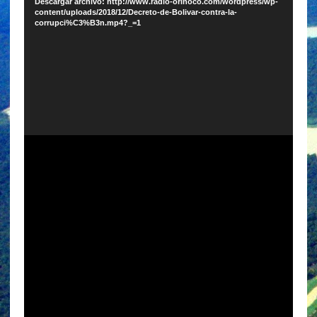
Descargar archivo: http://www.radio-orinoco.com/wordpress/wp-
content/uploads/2018/12/Decreto-de-Bolivar-contra-la-
corrupci%C3%B3n.mp4?_=1