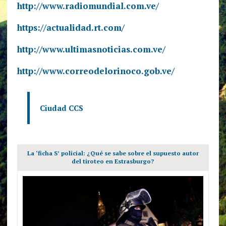
http://www.radiomundial.com.ve/
https://actualidad.rt.com/
http://www.ultimasnoticias.com.ve/
http://www.correodelorinoco.gob.ve/
Ciudad CCS
La ‘ficha S’ policial: ¿Qué se sabe sobre el supuesto autor
del tiroteo en Estrasburgo?