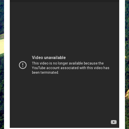
de
audio