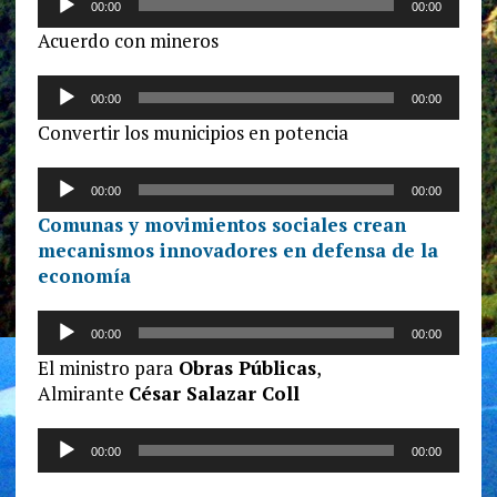
00:00
00:00
de
Acuerdo con mineros
audio
Reproductor
00:00
00:00
de
Convertir los municipios en potencia
audio
Reproductor
00:00
00:00
de
Comunas y movimientos sociales crean
audio
mecanismos innovadores en defensa de la
economía
Reproductor
00:00
00:00
de
El ministro para
Obras Públicas
,
audio
Almirante
César Salazar Coll
Reproductor
00:00
00:00
de
audio