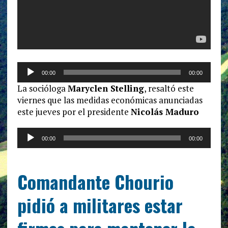
Reproductor
00:00
00:00
de
La socióloga
Maryclen Stelling
, resaltó este
audio
viernes que las medidas económicas anunciadas
este jueves por el presidente
Nicolás Maduro
Reproductor
00:00
00:00
de
audio
Comandante Chourio
pidió a militares estar