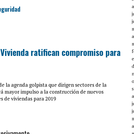
Seguridad
j
j
a
 Vivienda ratifican compromiso para
e la agenda golpista que dirigen sectores de la
rá mayor impulso a la construcción de nuevos
es de viviendas para 2019
j
j
a
gresivamente