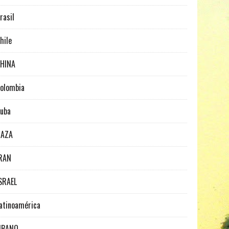
rasil
hile
HINA
olombia
uba
GAZA
RAN
SRAEL
atinoamérica
IBANO