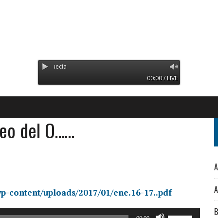
Radio Orinoco - Transmitien
00:00 / LIVE
reo del O……
A
A
p-content/uploads/2017/01/ene.16-17..pdf
B
Utiliza