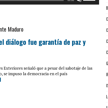
00:00
las
B
teclas
de
C
flecha
arriba/abajo
ente Maduro
C
para
aumentar
el diálogo fue garantía de paz y
C
o
disminuir
C
el
volumen.
s Exteriores señaló que a pesar del sabotaje de las
o, se impuso la democracia en el país
I
d
I
L
L