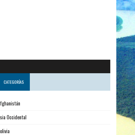
do desde Suecia
CATEGORÍAS
fghanistán
sia Occidental
olivia