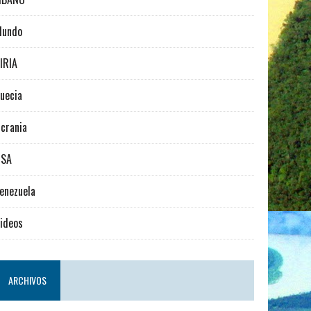
Mundo
IRIA
uecia
crania
USA
enezuela
ideos
ARCHIVOS