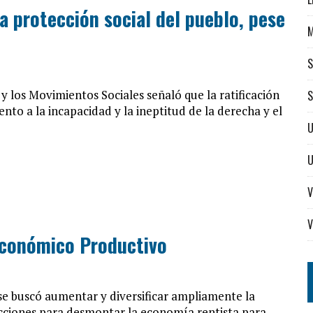
a protección social del pueblo, pese
S
y los Movimientos Sociales señaló que la ratificación
S
to a la incapacidad y la ineptitud de la derecha y el
U
V
V
Económico Productivo
 se buscó aumentar y diversificar ampliamente la
ecciones para desmontar la economía rentista para