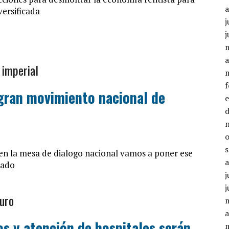
versificada
j
j
a
 imperial
gran movimiento nacional de
 en la mesa de dialogo nacional vamos a poner ese
tado
j
j
uro
a
 y atención de hospitales serán