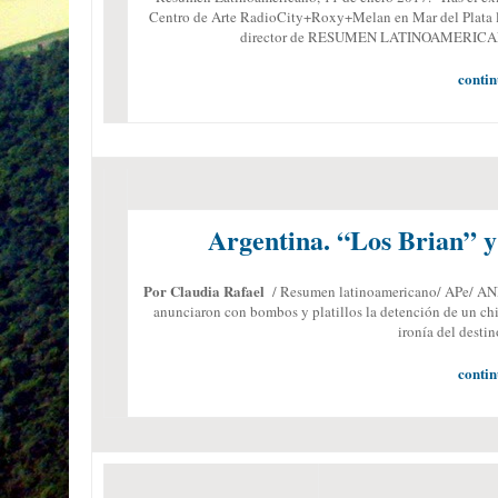
Centro de Arte RadioCity+Roxy+Melan en Mar del Plata la 
director de RESUMEN LATINOAMERICANO,
contin
Argentina. “Los Brian” y
Por Claudia Rafael
/ Resumen latinoamericano/ APe/ ANRe
anunciaron con bombos y platillos la detención de un chi
ironía del desti
contin