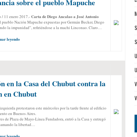
ncia sobre el pueblo Mapuche
Carta de Diego Ancalao a José Antonio
 / 11 enero 2017.-
 el pueblo Nación Mapuche expuestas por Germán Becker, Diego
S
tando la impunidad”, refiriéndose a la machi Linconao. Claro…
uar leyendo
S
U
 en la Casa del Chubut contra la
V
n en Chubut
V
quierda protestaron este miércoles por la tarde frente al edificio
iento en Buenos Aires.
es de Plaza de Mayo-Línea Fundadora, entró a la Casa y entregó
clamando la libertad…
uar leyendo