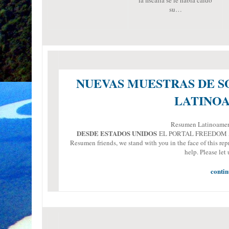
la fiscalía se le había caído
su…
NUEVAS MUESTRAS DE S
LATINO
Resumen Latinoameri
DESDE ESTADOS UNIDOS
EL PORTAL FREEDOM ARC
Resumen friends, we stand with you in the face of this rep
help. Please le
contin