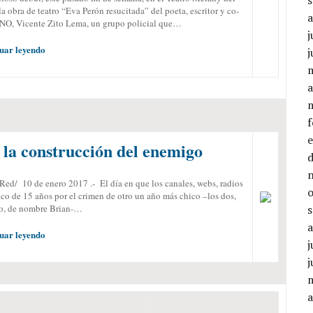
obra de teatro “Eva Perón resucitada” del poeta, escritor y co-
 Vicente Zito Lema, un grupo policial que…
j
uar leyendo
j
a
 la construcción del enemigo
d/ 10 de enero 2017 .- El día en que los canales, webs, radios
co de 15 años por el crimen de otro un año más chico –los dos,
no, de nombre Brian-…
uar leyendo
j
j
a