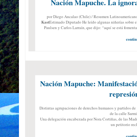
Nación Mapuche. La ignora
por Diego Ancalao (Chile) / Resumen Latinoamericano
Kast
Estimado Diputado He leído algunas niñerías sobre
Paulsen y Carlos Larraín, que dijo: “aquí se está fomen
contin
Nación Mapuche: Manifestación
represió
Distintas agrupaciones de derechos humanos y partidos de iz
de la calle Sarm
Una delegación encabezada por Nora Cortiñas, de las Madr
un petitorio re
contin