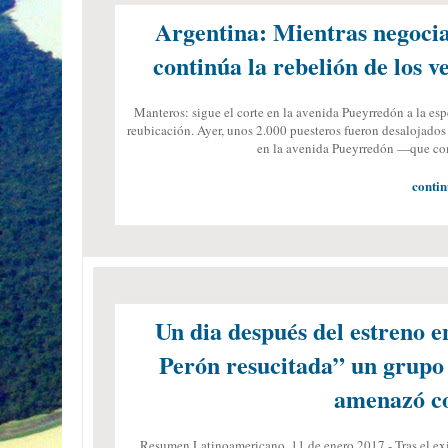
Argentina: Mientras negocia
continúa la rebelión de los
Manteros: sigue el corte en la avenida Pueyrredón a la es
reubicación. Ayer, unos 2.000 puesteros fueron desalojados
en la avenida Pueyrredón —que co
contin
Un dia después del estreno e
Perón resucitada” un grupo p
amenazó co
Resumen Latinoamericano, 11 de enero 2017.- Tras el exi