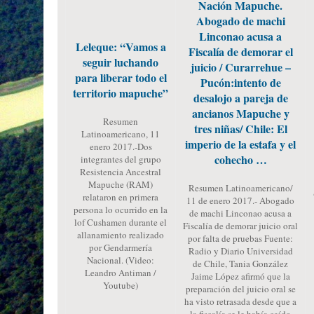
Nación Mapuche.
Abogado de machi
Linconao acusa a
Leleque: “Vamos a
Fiscalía de demorar el
seguir luchando
juicio / Curarrehue –
para liberar todo el
Pucón:intento de
territorio mapuche”
desalojo a pareja de
ancianos Mapuche y
Resumen
tres niñas/ Chile: El
Latinoamericano, 11
imperio de la estafa y el
enero 2017.-Dos
cohecho …
integrantes del grupo
Resistencia Ancestral
Mapuche (RAM)
Resumen Latinoamericano/
relataron en primera
11 de enero 2017.- Abogado
persona lo ocurrido en la
de machi Linconao acusa a
lof Cushamen durante el
Fiscalía de demorar juicio oral
allanamiento realizado
por falta de pruebas Fuente:
por Gendarmería
Radio y Diario Universidad
Nacional. (Video:
de Chile, Tania González
Leandro Antiman /
Jaime López afirmó que la
Youtube)
preparación del juicio oral se
ha visto retrasada desde que a