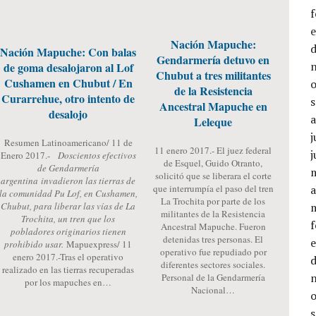
Nación Mapuche:
Nación Mapuche: Con balas
Gendarmería detuvo en
de goma desalojaron al Lof
Chubut a tres militantes
Cushamen en Chubut / En
de la Resistencia
Curarrehue, otro intento de
Ancestral Mapuche en
desalojo
Leleque
j
Resumen Latinoamericano/ 11 de
11 enero 2017.- El juez federal
j
Enero 2017.-
Doscientos efectivos
de Esquel, Guido Otranto,
de Gendarmería
solicitó que se liberara el corte
argentina invadieron las tierras de
que interrumpía el paso del tren
a
la comunidad Pu Lof, en Cushamen,
La Trochita por parte de los
Chubut, para liberar las vías de La
militantes de la Resistencia
Trochita, un tren que los
Ancestral Mapuche. Fueron
pobladores originarios tienen
detenidas tres personas. El
prohibido usar.
Mapuexpress/ 11
operativo fue repudiado por
enero 2017.-Tras el operativo
diferentes sectores sociales.
realizado en las tierras recuperadas
Personal de la Gendarmería
por los mapuches en…
Nacional…