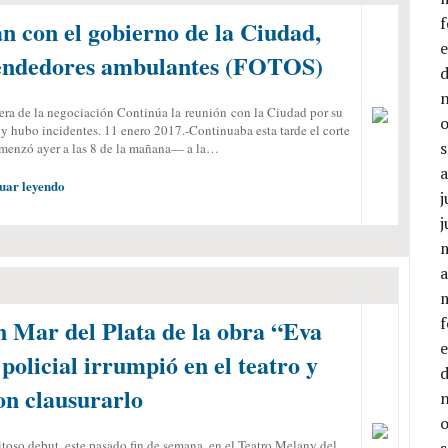
n con el gobierno de la Ciudad,
 vendedores ambulantes (FOTOS)
pera de la negociación Continúa la reunión con la Ciudad por su
 y hubo incidentes. 11 enero 2017.-Continuaba esta tarde el corte
menzó ayer a las 8 de la mañana— a la…
uar leyendo
j
j
a
n Mar del Plata de la obra “Eva
olicial irrumpió en el teatro y
n clausurarlo
toso debut, este pasado fin de semana, en el Teatro Melany del