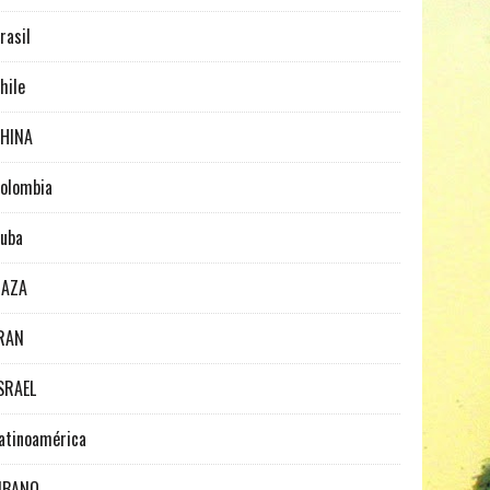
rasil
hile
HINA
olombia
uba
GAZA
RAN
SRAEL
atinoamérica
IBANO