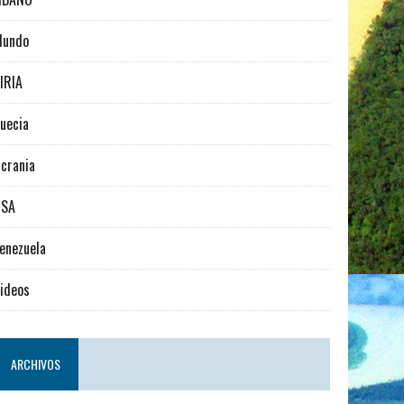
Mundo
IRIA
uecia
crania
USA
enezuela
ideos
ARCHIVOS