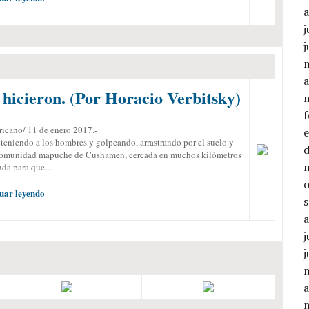
j
j
a
hicieron. (Por Horacio Verbitsky)
cano/ 11 de enero 2017.-
teniendo a los hombres y golpeando, arrastrando por el suelo y
a comunidad mapuche de Cushamen, cercada en muchos kilómetros
onda para que…
uar leyendo
j
j
a