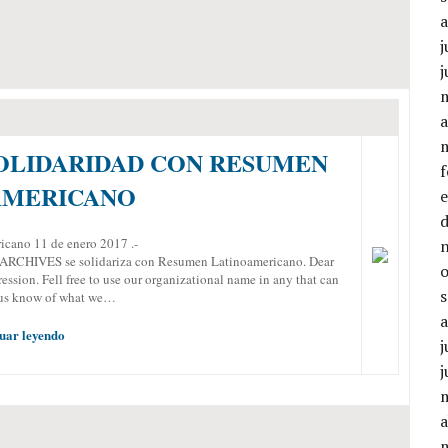
j
j
a
OLIDARIDAD CON RESUMEN
AMERICANO
cano 11 de enero 2017 .-
HIVES se solidariza con Resumen Latinoamericano. Dear
ression. Fell free to use our organizational name in any that can
t us know of what we…
uar leyendo
j
j
a