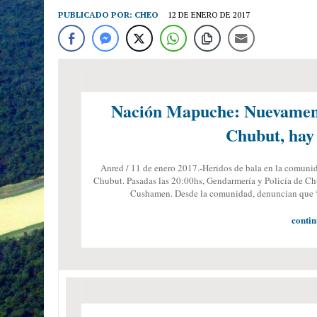
PUBLICADO POR:
CHEO
12 DE ENERO DE 2017
Nación Mapuche: Nuevament
Chubut, hay 
Anred / 11 de enero 2017.-Heridos de bala en la comuni
Chubut. Pasadas las 20:00hs, Gendarmería y Policía de C
Cushamen. Desde la comunidad, denuncian que “
contin