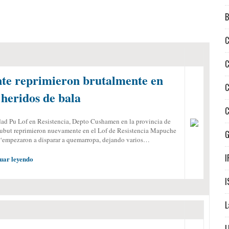
B
C
C
e reprimieron brutalmente en
C
heridos de bala
C
dad Pu Lof en Resistencia, Depto Cushamen en la provincia de
hubut reprimieron nuevamente en el Lof de Resistencia Mapuche
empezaron a disparar a quemarropa, dejando varios…
I
uar leyendo
I
L
L