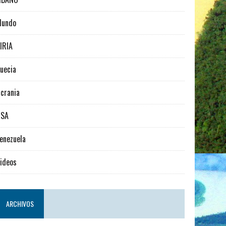
Mundo
IRIA
uecia
crania
USA
enezuela
ideos
ARCHIVOS