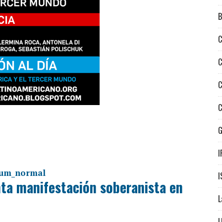
B
C
C
C
C
I
I
ta manifestación soberanista en
L
L