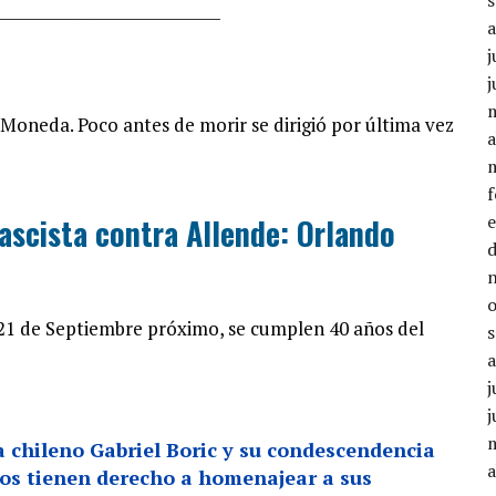
______________
_______________
j
j
Moneda. Poco antes de morir se dirigió por última vez
a
fascista contra Allende: Orlando
 21 de Septiembre próximo, se cumplen 40 años del
j
j
 chileno Gabriel Boric y su condescendencia
a
dos tienen derecho a homenajear a sus