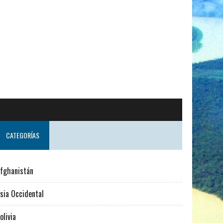
do desde Suecia
CATEGORÍAS
fghanistán
sia Occidental
olivia