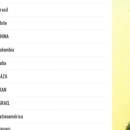
rasil
hile
HINA
olombia
uba
GAZA
RAN
SRAEL
atinoamérica
IBANO