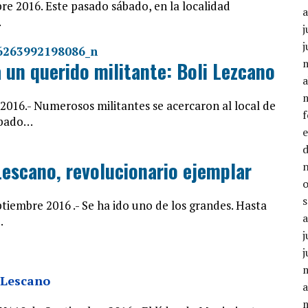
e 2016. Este pasado sábado, en la localidad
…
j
j
a un querido militante: Boli Lezcano
a
016.- Numerosos militantes se acercaron al local de
ábado…
Lescano, revolucionario ejemplar
embre 2016 .- Se ha ido uno de los grandes. Hasta
…
j
j
 Lescano
a