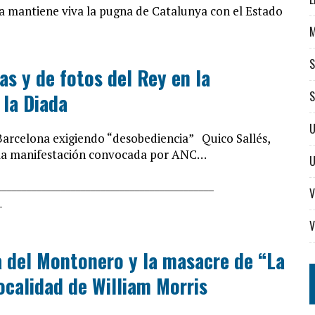
a mantiene viva la pugna de Catalunya con el Estado
S
s y de fotos del Rey en la
S
 la Diada
U
Barcelona exigiendo “desobediencia” Quico Sallés,
 la manifestación convocada por ANC…
______________
______________________________
V
_
V
a del Montonero y la masacre de “La
localidad de William Morris