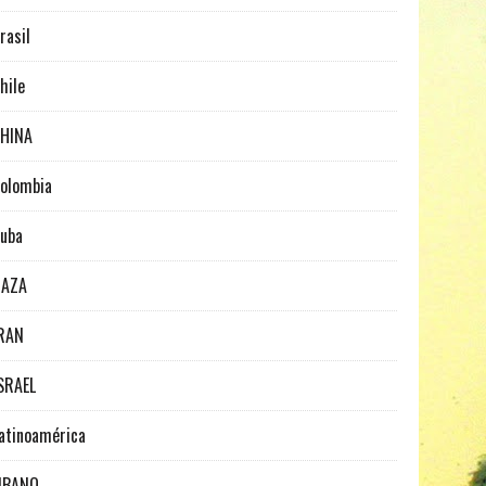
rasil
hile
HINA
olombia
uba
GAZA
RAN
SRAEL
atinoamérica
IBANO