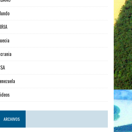
Mundo
IRIA
uecia
crania
USA
enezuela
ideos
ARCHIVOS