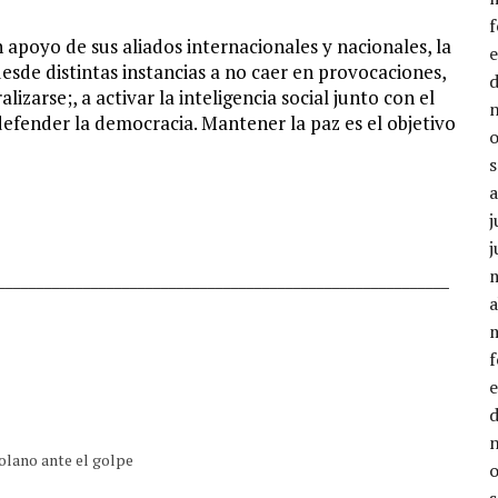
poyo de sus aliados internacionales y nacionales, la
esde distintas instancias a no caer en provocaciones,
izarse;, a activar la inteligencia social junto con el
defender la democracia. Mantener la paz es el objetivo
j
j
__________________________________________________________
a
olano ante el golpe