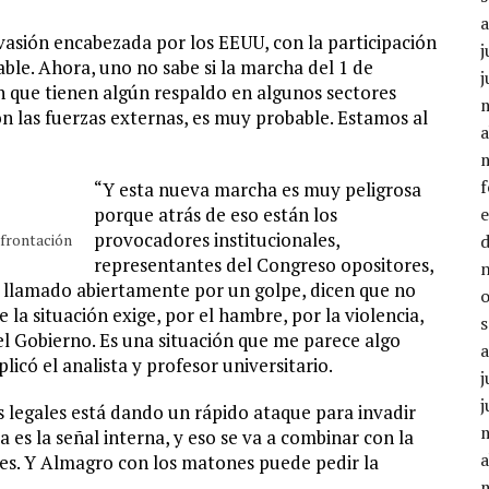
nvasión encabezada por los EEUU, con la participación
j
le. Ahora, uno no sabe si la marcha del 1 de
j
en que tienen algún respaldo en algunos sectores
 con las fuerzas externas, es muy probable. Estamos al
a
“Y esta nueva marcha es muy peligrosa
porque atrás de eso están los
provocadores institucionales,
nfrontación
representantes del Congreso opositores,
a llamado abiertamente por un golpe, dicen que no
la situación exige, por el hambre, por la violencia,
el Gobierno. Es una situación que me parece algo
icó el analista y profesor universitario.
j
j
 legales está dando un rápido ataque para invadir
 es la señal interna, y eso se va a combinar con la
a
nes. Y Almagro con los matones puede pedir la