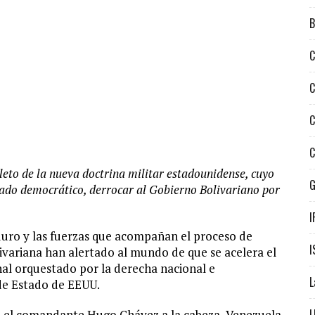
B
C
C
C
C
eto de la nueva doctrina militar estadounidense, cuyo
tado democrático, derrocar al Gobierno Bolivariano por
I
aduro y las fuerzas que acompañan el proceso de
I
variana han alertado al mundo de que se acelera el
al orquestado por la derecha nacional e
L
de Estado de EEUU.
L
con el comandante Hugo Chávez a la cabeza, Venezuela