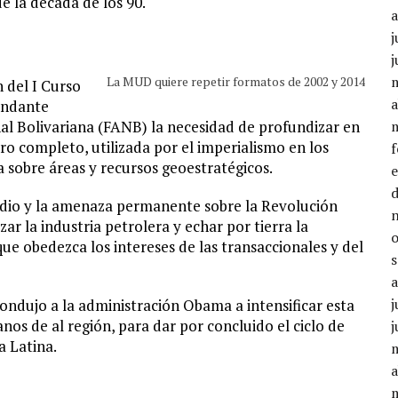
 la década de los 90.
j
j
La MUD quiere repetir formatos de 2002 y 2014
 del I Curso
a
andante
l Bolivariana (FANB) la necesidad de profundizar en
tro completo, utilizada por el imperialismo en los
 sobre áreas y recursos geoestratégicos.
dio y la amenaza permanente sobre la Revolución
zar la industria petrolera y echar por tierra la
que obedezca los intereses de las transaccionales y del
j
ondujo a la administración Obama a intensificar esta
os de al región, para dar por concluido el ciclo de
j
a Latina.
a