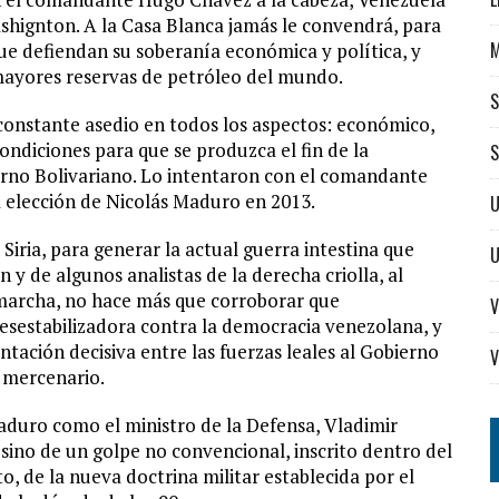
ashignton. A la Casa Blanca jamás le convendrá, para
ue defiendan su soberanía económica y política, y
 mayores reservas de petróleo del mundo.
S
 constante asedio en todos los aspectos: económico,
 condiciones para que se produzca el fin de la
S
ierno Bolivariano. Lo intentaron con el comandante
la elección de Nicolás Maduro en 2013.
U
iria, para generar la actual guerra intestina que
n y de algunos analistas de la derecha criolla, al
 marcha, no hace más que corroborar que
V
esestabilizadora contra la democracia venezolana, y
tación decisiva entre las fuerzas leales al Gobierno
V
o mercenario.
aduro como el ministro de la Defensa, Vladimir
 sino de un golpe no convencional, inscrito dentro del
 de la nueva doctrina militar establecida por el