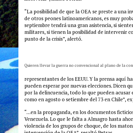
“La posibilidad de que la OEA se preste a una i
de otros peones latinoamericanos, es muy probab
septiembre tendrá una gran asistencia, si sient
militares, si tienen la posibilidad de intervenir
punto de la crisis”, alertó.
Quieren llevar la guerra no convencional al plano de la co
representantes de los EEUU. Y la prensa aquí h
pueden esperar por nuevas elecciones. Dicen que 
por la delincuencia, todo lo que pueden acusar 
como en agosto o setiembre del 73 en Chile”, expl
“…en la propaganda, en los documentos ficticios
Venezuela. Lo que le falta a Almagro hasta ahora
violencia de los grupos de choque, de los mato
intervención de la OEA”, resaltó Petras.