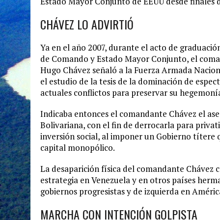
Estado Mayor Conjunto de EEUU desde finales de
CHÁVEZ LO ADVIRTIÓ
Ya en el año 2007, durante el acto de graduación
de Comando y Estado Mayor Conjunto, el com
Hugo Chávez señaló a la Fuerza Armada Naciona
el estudio de la tesis de la dominación de espec
actuales conflictos para preservar su hegemonía
Indicaba entonces el comandante Chávez el ase
Bolivariana, con el fin de derrocarla para privati
inversión social, al imponer un Gobierno títere 
capital monopólico.
La desaparición física del comandante Chávez c
estrategia en Venezuela y en otros países herman
gobiernos progresistas y de izquierda en Améric
MARCHA CON INTENCIÓN GOLPISTA