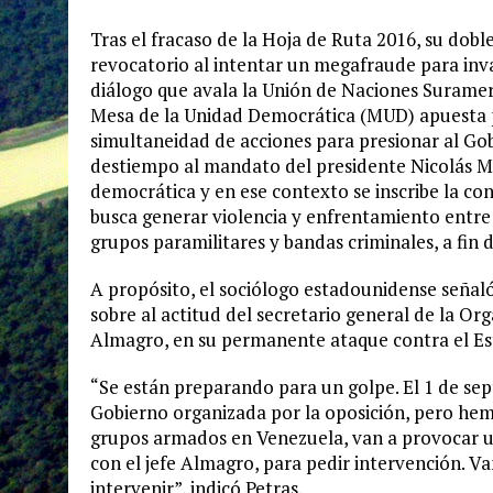
Tras el fracaso de la Hoja de Ruta 2016, su dob
revocatorio al intentar un megafraude para inva
diálogo que avala la Unión de Naciones Suramer
Mesa de la Unidad Democrática (MUD) apuesta po
simultaneidad de acciones para presionar al Gob
destiempo al mandato del presidente Nicolás Mad
democrática y en ese contexto se inscribe la co
busca generar violencia y enfrentamiento entre 
grupos paramilitares y bandas criminales, a fin 
A propósito, el sociólogo estadounidense señaló 
sobre al actitud del secretario general de la O
Almagro, en su permanente ataque contra el Es
“Se están preparando para un golpe. El 1 de s
Gobierno organizada por la oposición, pero hemo
grupos armados en Venezuela, van a provocar uno
con el jefe Almagro, para pedir intervención. Va
intervenir”, indicó Petras.