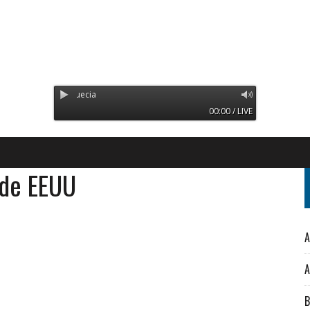
Radio Orinoco - Transmitien
00:00 / LIVE
 de EEUU
A
A
B