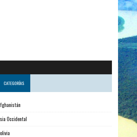
do desde Suecia
CATEGORÍAS
fghanistán
sia Occidental
olivia