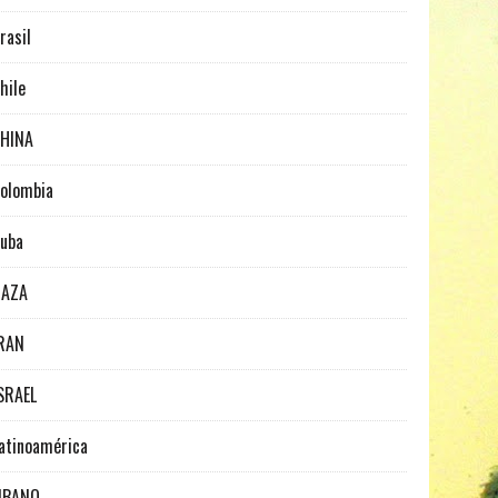
rasil
hile
HINA
olombia
uba
GAZA
RAN
SRAEL
atinoamérica
IBANO