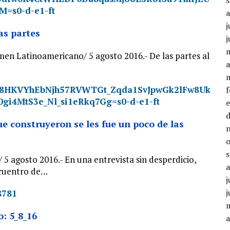
j
as partes
j
en Latinoamericano/ 5 agosto 2016.- De las partes al
a
ue construyeron se les fue un poco de las
5 agosto 2016.- En una entrevista sin desperdicio,
ncuentro de…
j
j
: 5_8_16
a