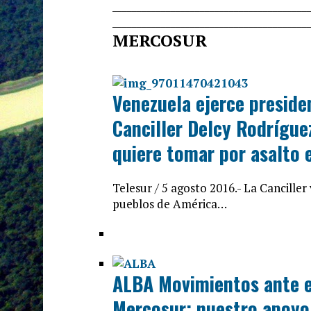
______________________________
__________
______________________________
__________
MERCOSUR
Venezuela ejerce preside
Canciller Delcy Rodríguez
quiere tomar por asalto 
Telesur / 5 agosto 2016.- La Cancille
pueblos de América…
ALBA Movimientos ante el
Mercosur: nuestro apoyo 