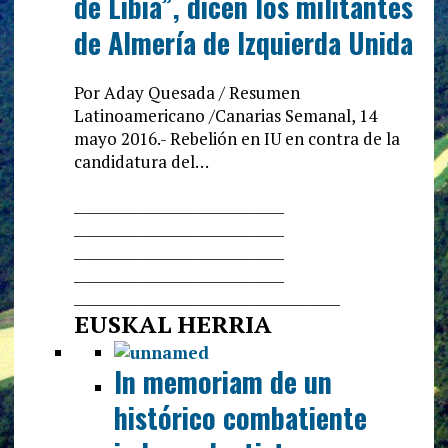
de Libia”, dicen los militantes
de Almería de Izquierda Unida
Por Aday Quesada / Resumen
Latinoamericano /Canarias Semanal, 14
mayo 2016.- Rebelión en IU en contra de la
candidatura del…
______________________________
______________________________
______________________________
______________________________
______________________________
________
EUSKAL HERRIA
In memoriam de un
histórico combatiente