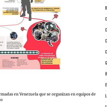
B
C
C
C
C
I
I
armadas en Venezuela que se organizan en equipos de
L
do
L