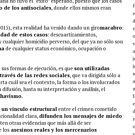
aña no tuvo el “éxito” esperado, puesto que los casos
o de los antisociales
, donde ellos mismos eran
015), esta realidad ha venido dando un giro
macabro
:
idad de estos casos
: descuartizamientos,
 cualquier homicidio perverso, del que ya no sólo son
na
de cualquier status económico, ocupación o
j
j
e sus formas de ejecución, es que
son utilizadas
ravés de las redes sociales
, que va dirigida sólo a
a
ta cuál sea el contexto, la forma o los involucrados
difusión, hasta su interpretación y análisis, el
Chavismo.
 un vínculo estructural
entre el crimen cometido
cionalidad clara,
difunden los mensajes de miedo
sten otras evidencias que más allá de ser
e los
asesinos reales y los mercenarios