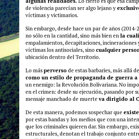
algunas realidades.
Lo cierto es que esa camp
de violencia parecían ser algo lejano y
exclusiv
víctimas y victimarios.
Sin embargo, desde hace un par de años (2014-2
no sólo en la cantidad, sino más bien en
la cual
empalamientos, decapitaciones, incineraciones y
víctimas los antisociales, sino
cualquier perso
ubicación dentro del Territorio.
Lo más
perverso
de estas barbaries, más allá d
como un estilo de propaganda de guerra a t
un enemigo: la Revolución Bolivariana. No impor
en el crimen: desde su ejecución, pasando por su 
mensaje manchado de muerte
va dirigido al 
De esta manera, podemos sospechar que
existe
por estas bandas y los medios que con una inten
que los criminales quieren dar. Sin embargo, exi
estructurales, denotan el trabajo conjunto entr