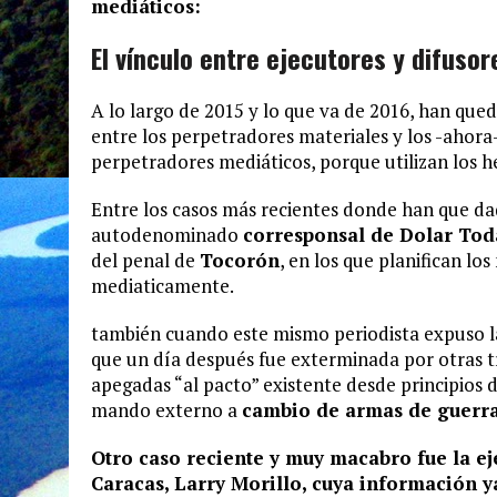
mediáticos:
El vínculo entre ejecutores y difusor
A lo largo de 2015 y lo que va de 2016, han que
entre los perpetradores materiales y los -ahora
perpetradores mediáticos, porque utilizan los 
Entre los casos más recientes donde han que dad
autodenominado
corresponsal de Dolar Tod
del penal de
Tocorón
, en los que planifican l
mediaticamente.
también cuando este mismo periodista expuso l
que un día después fue exterminada por otras t
apegadas “al pacto” existente desde principios 
mando externo a
cambio de armas de guerra
Otro caso reciente y muy macabro fue la
ej
Caracas
,
Larry Morillo,
cuya información ya