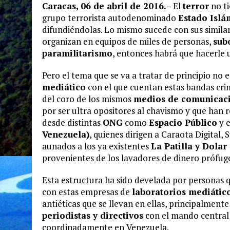
Caracas, 06 de abril de 2016.
– El
terror
no ti
grupo terrorista autodenominado
Estado Islá
difundiéndolas. Lo mismo sucede con sus similar
organizan en equipos de miles de personas,
sub
paramilitarismo
, entonces habrá que hacerle 
Pero el tema que se va a tratar de principio no 
mediático
con el que cuentan estas bandas cri
del coro de los mismos
medios de comunicaci
por ser ultra opositores al chavismo y que han 
desde distintas
ONG
como
Espacio Público
y e
Venezuela)
, quienes dirigen a Caraota Digital
aunados a los ya existentes
La Patilla y Dolar
provenientes de los lavadores de dinero prófug
Esta estructura ha sido develada por personas
con estas empresas de
laboratorios mediátic
antiéticas que se llevan en ellas, principalmen
periodistas y directivos
con el mando central
coordinadamente en Venezuela.