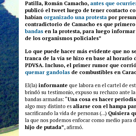
Patilla, Román Camacho,
antes que ocurrie
publicó el tweet
luego de tener contacto co
habían
organizado una protesta
por presunt
contradictorio de Camacho es que primero
bandas
en la protesta, para luego informar 
de los organismos policiales”
Lo que puede hacer
más evidente
que no se
tranca de la vía se hizo en base al horario
PDVSA
. Incluso, el primer rumor que corri
quemar gandolas
de combustibles en Cara
El(la)
informante
que labora en el cartel de es
brindó su testimonio, expuso su rechazo ante la
bandas armadas: “
Una cosa es hacer periodi
algo muy distinto es
aliarse con el hampa par
sacrificando la vida de personas (…)
Quisiera qu
la que nos podemos enfocar como medio para de
hijo de putada”
, afirmó.