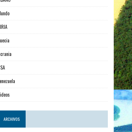
Mundo
IRIA
uecia
crania
USA
enezuela
ideos
ARCHIVOS