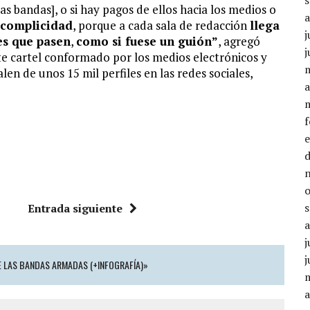
as bandas], o si hay pagos de ellos hacia los medios o
y complicidad
, porque a cada sala de redacción
llega
j
es que pasen
,
como si fuese un guión”
, agregó
j
te cartel conformado por los medios electrónicos y
len de unos 15 mil perfiles en las redes sociales,
a
Entrada siguiente
j
j
E LAS BANDAS ARMADAS (+INFOGRAFÍA)»
a