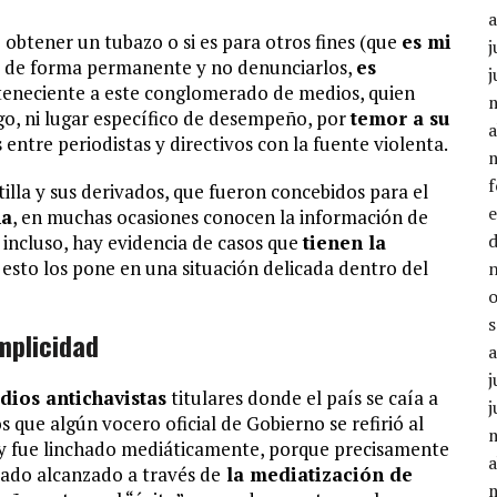
 obtener un tubazo o si es para otros fines (que
es mi
j
de forma permanente y no denunciarlos,
es
j
rteneciente a este conglomerado de medios, quien
go, ni lugar específico de desempeño, por
temor a su
a
s entre periodistas y directivos con la fuente violenta.
illa y sus derivados, que fueron concebidos para el
na
, en muchas ocasiones conocen la información de
, incluso, hay evidencia de casos que
tienen la
esto los pone en una situación delicada dentro del
mplicidad
j
ios antichavistas
titulares donde el país se caía a
j
que algún vocero oficial de Gobierno se refirió al
 y fue linchado mediáticamente, porque precisamente
a
tado alcanzado a través de
la mediatización de