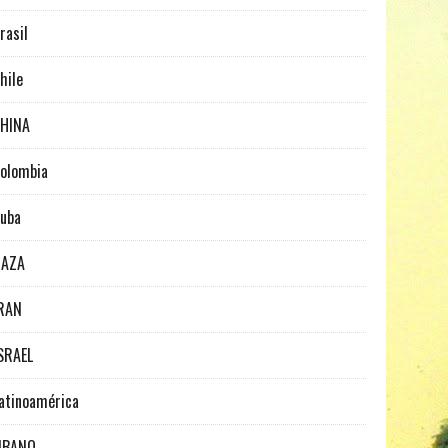
rasil
hile
HINA
olombia
uba
GAZA
RAN
SRAEL
atinoamérica
IBANO