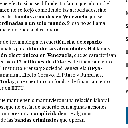
ene efecto si no se difunde. La fama que adquirió el
mico
no se forjó cometiendo las atrocidades, sino
es, las
bandas armadas en Venezuela
que se
ordinadas a un solo mando
. Si eso no se llama
S
una enmienda al diccionario.
S
es de terminología en cuestión, sino del
espacio
minales para
difundir sus atrocidades
. Hablamos
U
ón electrónicos en Venezuela
, que se caracterizan
recibido
12 millones de dólares
de financiamiento
l Instituto Prensa y Sociedad Venezuela
(IPyS-
, Sumarium, Efecto Cocuyo, El Pitazo y Runrunes,
V
 Today
, que cuentan con fondos de financiamiento
os en EEUU.
V
 que mantienen o mantuvieron una relación laboral
os
, que no están de acuerdo con algunas acciones
te una presunta
complicidad
entre algunos
 de las
bandas criminales
que operan