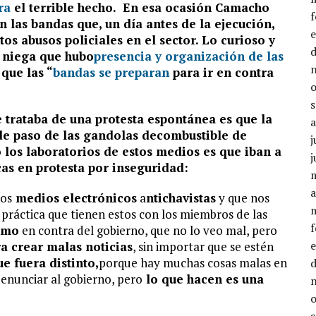
ra
el terrible hecho. En esa ocasión Camacho
n las bandas
que, un día antes de la ejecución,
os abusos policiales en el sector. Lo curioso y
 niega que hubo
presencia y organización de las
que las “
bandas se preparan
para ir en contra
 trataba de una protesta espontánea es que la
 de paso de las gandolas de
combustible de
j
ó los laboratorios de estos medios es que iban a
j
cas en
protesta por inseguridad:
a
tos
medios electrónicos
a
ntichavistas
y que nos
 práctica que tienen estos con los miembros de las
smo
en contra del gobierno, que no lo veo mal, pero
a crear malas noticias
, sin importar que se estén
e fuera distinto,
porque hay muchas cosas malas en
nunciar al gobierno, pero
lo que hacen es una