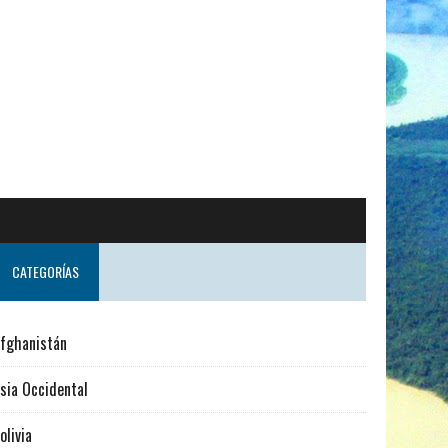
do desde Suecia
CATEGORÍAS
fghanistán
sia Occidental
olivia