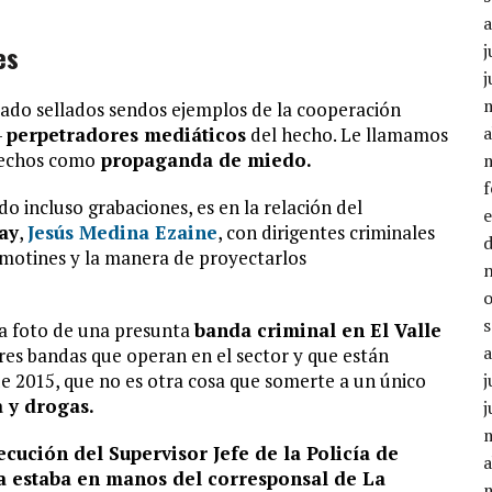
es
j
j
dado sellados sendos ejemplos de la cooperación
a
-
perpetradores mediáticos
del hecho. Le llamamos
hechos como
propaganda de miedo.
o incluso grabaciones, es en la relación del
ay
,
Jesús Medina Ezaine
, con dirigentes criminales
os motines y la manera de proyectarlos
a foto de una presunta
banda criminal en El Valle
res bandas que operan en el sector y que están
de 2015, que no es otra cosa que somerte a un único
j
 y drogas.
j
ecución del Supervisor Jefe de la Policía de
a
 estaba en manos del corresponsal de La