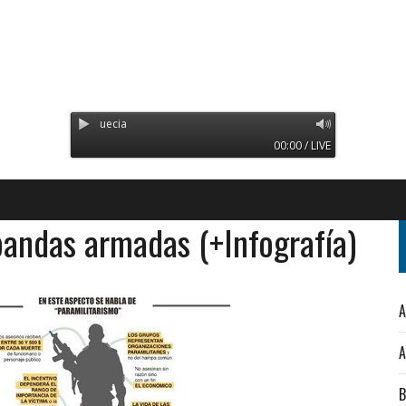
Radio Orinoco - Transmitien
00:00 / LIVE
bandas armadas (+Infografía)
A
A
B