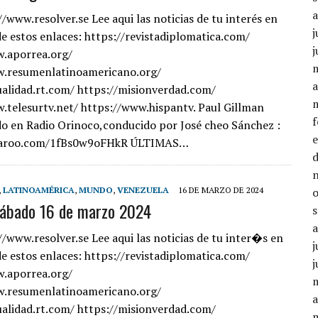
//www.resolver.se Lee aqui las noticias de tu interés en
j
de estos enlaces: https://revistadiplomatica.com/
j
w.aporrea.org/
w.resumenlatinoamericano.org/
a
ualidad.rt.com/ https://misionverdad.com/
.telesurtv.net/ https://www.hispantv. Paul Gillman
do en Radio Orinoco,conducido por José cheo Sánchez :
caroo.com/1fBs0w9oFHkR ÚLTIMAS…
,
LATINOAMÉRICA
,
MUNDO
,
VENEZUELA
16 DE MARZO DE 2024
sábado 16 de marzo 2024
//www.resolver.se Lee aqui las noticias de tu inter�s en
j
de estos enlaces: https://revistadiplomatica.com/
j
w.aporrea.org/
w.resumenlatinoamericano.org/
a
ualidad.rt.com/ https://misionverdad.com/