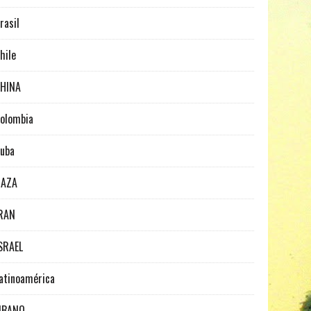
rasil
hile
HINA
olombia
uba
GAZA
RAN
SRAEL
atinoamérica
IBANO