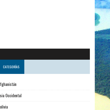
do desde Suecia
CATEGORÍAS
fghanistán
sia Occidental
olivia