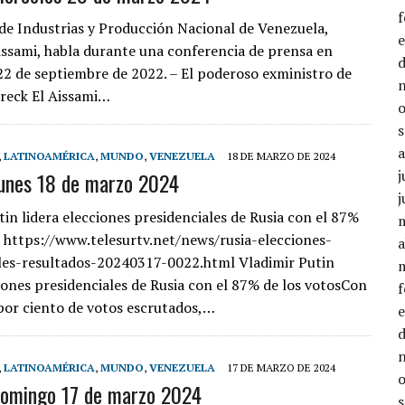
 de Industrias y Producción Nacional de Venezuela,
issami, habla durante una conferencia de prensa en
 22 de septiembre de 2022. – El poderoso exministro de
reck El Aissami…
,
LATINOAMÉRICA
,
MUNDO
,
VENEZUELA
18 DE MARZO DE 2024
j
lunes 18 de marzo 2024
j
tin lidera elecciones presidenciales de Rusia con el 87%
s https://www.telesurtv.net/news/rusia-elecciones-
a
les-resultados-20240317-0022.html Vladimir Putin
ciones presidenciales de Rusia con el 87% de los votosCon
por ciento de votos escrutados,…
,
LATINOAMÉRICA
,
MUNDO
,
VENEZUELA
17 DE MARZO DE 2024
domingo 17 de marzo 2024