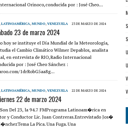
nternacional Orinoco,conducida por : José Cheo…
,
LATINOAMÉRICA
,
MUNDO
,
VENEZUELA
23 DE MARZO DE 2024
S
ábado 23 de marzo 2024
S
o hoy se instituye el Día Mundial de la Meteorología,
tudia el Cambio Climático Wilmer Depablos, analista
U
al, en entrevista de RIO,Radio Internacional
ducida por : José Cheo Sánchez :
caroo.com/1drRobG5aa8g…
V
,
LATINOAMÉRICA
,
MUNDO
,
VENEZUELA
22 DE MARZO DE 2024
V
viernes 22 de marzo 2024
Son Del 23, la 94.7 FMPrograma Latinoam�rica en
or y Conductor Lic. Juan Contreras.Entrevistado Jos�
chezTema La Pica. Una Fuga. Una