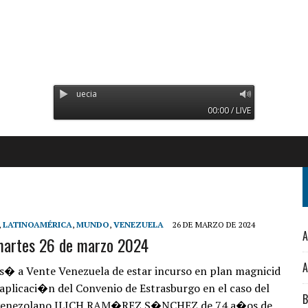
Radio Orinoco - Transmitien
00:00 / LIVE
,
LATINOAMÉRICA
,
MUNDO
,
VENEZUELA
26 DE MARZO DE 2024
A
martes 26 de marzo 2024
A
� a Vente Venezuela de estar incurso en plan magnicid
 aplicaci�n del Convenio de Estrasburgo en el caso del
B
 venezolano ILICH RAM�REZ S�NCHEZ de 74 a�os de