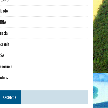
Mundo
IRIA
uecia
crania
USA
enezuela
ideos
ARCHIVOS