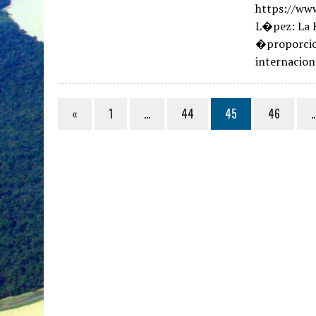
https://www
L�pez: La 
�proporcio
internacio
«
1
…
44
45
46