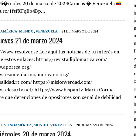
i�rcoles 20 de marzo de 2024Caracas � Venezuela
.
ca.ro/1fsfXFqBb4Bp…
j
j
OAMÉRICA
,
MUNDO
,
VENEZUELA
21 DE MARZO DE 2024
a
jueves 21 de marzo 2024
//www.resolver.se Lee aquí las noticias de tu interés en
de estos enlaces: https://revistadiplomatica.com/
w.aporrea.org/
w.resumenlatinoamericano.org/
ualidad.rt.com/ https://misionverdad.com/
.telesurtv.net/ https://www.hispantv. María Corina
e que detenciones de opositores son señal de debilidad
j
j
,
LATINOAMÉRICA
,
MUNDO
,
VENEZUELA
20 DE MARZO DE 2024
a
iércoles 20 de marzo 2024