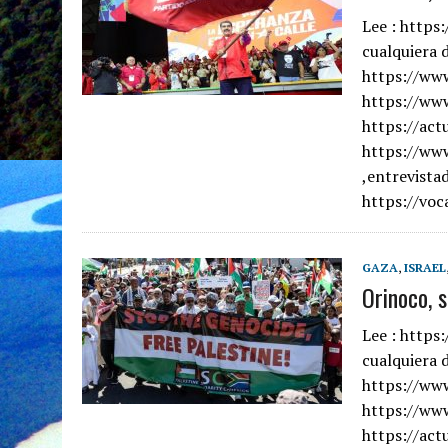
Lee : https:
cualquiera 
https://ww
https://ww
https://act
https://www
,entrevista
https://vo
GAZA
,
ISRAEL
Orinoco, 
Lee : https:
cualquiera 
https://ww
https://ww
https://act