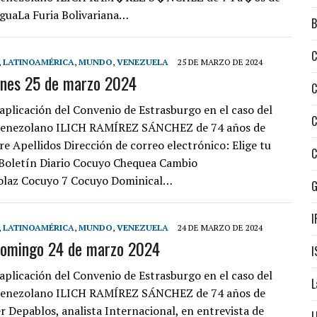
guaLa Furia Bolivariana…
B
C
,
LATINOAMÉRICA
,
MUNDO
,
VENEZUELA
25 DE MARZO DE 2024
unes 25 de marzo 2024
C
 aplicación del Convenio de Estrasburgo en el caso del
C
venezolano ILICH RAMÍREZ SÁNCHEZ de 74 años de
e Apellidos Dirección de correo electrónico: Elige tu
C
Boletín Diario Cocuyo Chequea Cambio
Solaz Cocuyo 7 Cocuyo Dominical…
I
,
LATINOAMÉRICA
,
MUNDO
,
VENEZUELA
24 DE MARZO DE 2024
domingo 24 de marzo 2024
I
 aplicación del Convenio de Estrasburgo en el caso del
L
venezolano ILICH RAMÍREZ SÁNCHEZ de 74 años de
r Depablos, analista Internacional, en entrevista de
L