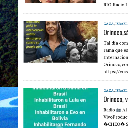
RIO,Radio I
GAZA
,
ISRAEL
Orinoco,s
Tal día com
rama que es
Internacion
Orinoco,con
https://vo
GAZA
,
ISRAEL
Orinoco, 
Radio
Al 
VivoProduct
�CHEO� S�n