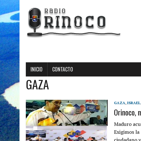
INICIO
CONTACTO
GAZA
GAZA
,
ISRAEL
Orinoco, 
Maduro acus
Exigimos la
ciudadano