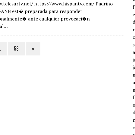
.telesurtv.net/ https://www.hispantv.com/ Padrino
FANB est� preparada para responder
nalmente� ante cualquier provocaci�n
nal…
…
58
»
j
j
a