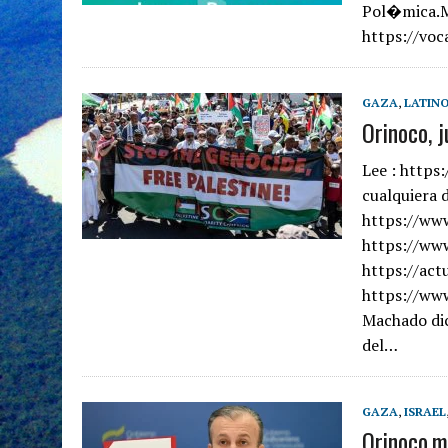
Pol�mica.M
https://vo
GAZA
,
LATIN
Orinoco, 
Lee : https:
cualquiera 
https://ww
https://ww
https://act
https://www
Machado dic
del…
GAZA
,
ISRAEL
Orinoco,m