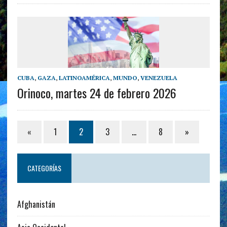
CUBA
,
GAZA
,
LATINOAMÉRICA
,
MUNDO
,
VENEZUELA
Orinoco, martes 24 de febrero 2026
«
1
2
3
…
8
»
CATEGORÍAS
Afghanistán