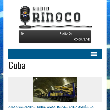
Radio Orinoco - Transmitiendo desde 
00:00 / LIVE
Cuba
ASIA OCCIDENTAL
,
CUBA
,
GAZA
,
ISRAEL
,
LATINOAMÉRICA
,