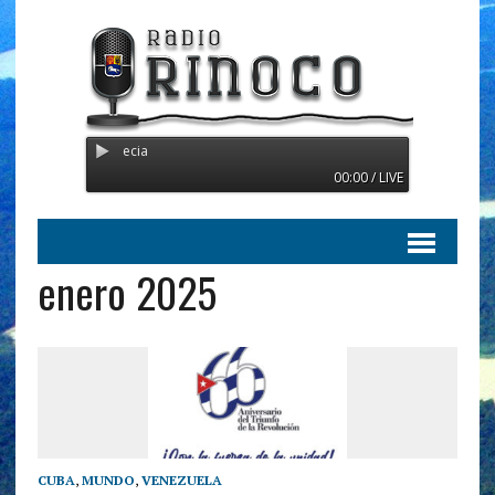
mitiendo desde Suecia
00:00 / LIVE
enero 2025
CUBA
,
MUNDO
,
VENEZUELA